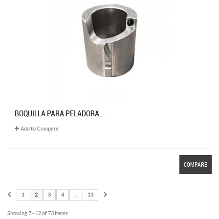
BOQUILLA PARA PELADORA...
Add to Compare
COMPARE
1
2
3
4
...
13
Showing 7 - 12 of 73 items