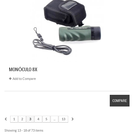
MONÓCULO 8X
Add to Compare
COMPARE
1
2
3
4
5
...
13
Showing 13 - 18 of 73 items