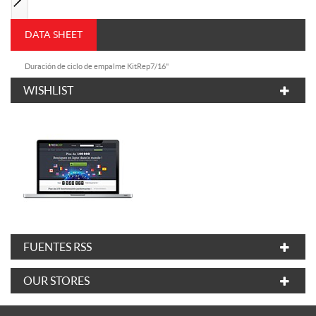
DATA SHEET
Duración de ciclo de empalme
KitRep7/16"
WISHLIST
FUENTES RSS
OUR STORES