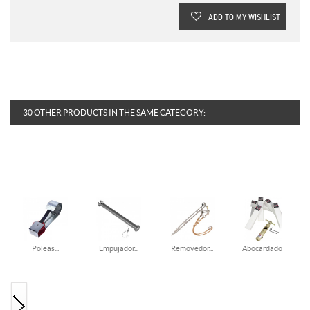
ADD TO MY WISHLIST
30 OTHER PRODUCTS IN THE SAME CATEGORY:
Poleas...
Empujador...
Removedor...
Abocardador...