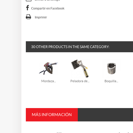
Compartir en Facebook
Imprimir
30 OTHER PRODUCTS IN THE SAME CATEGORY:
Mordaza...
Peladora de...
Boquilla...
MÁS INFORMACIÓN