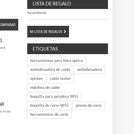
LISTA DE REGALO
Sin productos
COMPARAR
MI LISTA DE REGALOS
...
para
ETIQUETAS
herramientas para fibra óptica
embobinadora de cable
embobinadora
spinner
cable lasher
tejedora de cable
boquilla para peladora WS5
AR
boquilla de corte WS5
pinzas de corte
a en los
herramientas de corte