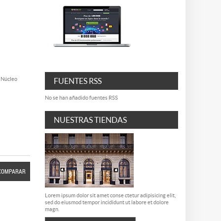
 Núcleo
FUENTES RSS
No se han añadido fuentes RSS
NUESTRAS TIENDAS
COMPARAR
Lorem ipsum dolor sit amet conse ctetur adipisicing elit,
sed do eiusmod tempor incididunt ut labore et dolore
magn.