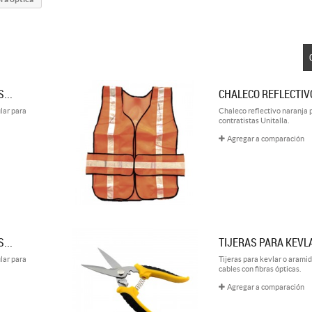
...
CHALECO REFLECTIVO
ular para
Chaleco reflectivo naranja 
contratistas Unitalla.
Agregar a comparación
...
TIJERAS PARA KEVL
ular para
Tijeras para kevlar o aramid
cables con fibras ópticas.
Agregar a comparación