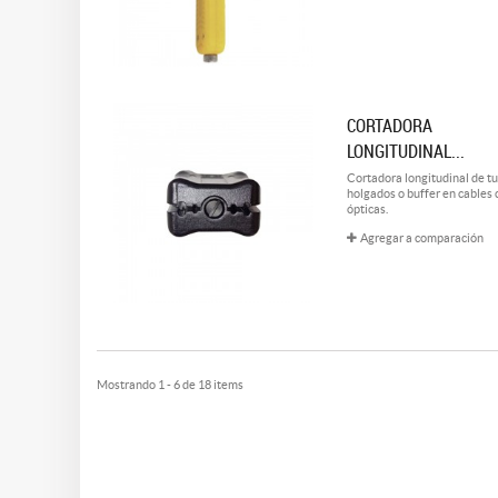
CORTADORA
LONGITUDINAL...
Cortadora longitudinal de t
holgados o buffer en cables 
ópticas.
Agregar a comparación
Mostrando 1 - 6 de 18 items