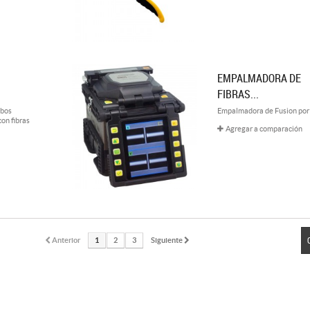
EMPALMADORA DE
FIBRAS...
ubos
Empalmadora de Fusion por
con fibras
Agregar a comparación
Anterior
1
2
3
Siguiente