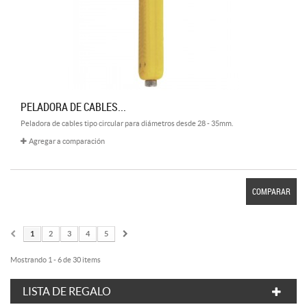
PELADORA DE CABLES...
Peladora de cables tipo circular para diámetros desde 28 - 35mm.
Agregar a comparación
COMPARAR
1
2
3
4
5
Mostrando 1 - 6 de 30 items
LISTA DE REGALO