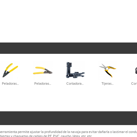
Peladoras...
Peladoras...
Cortadora...
Tijeras...
Cort
herramienta permite ajustar la profundidad de la navaja para evitar dañarla o lastimar el cond
ertas y chaquetas de cables de PE, PVC, caucho, látex, etc, etc.