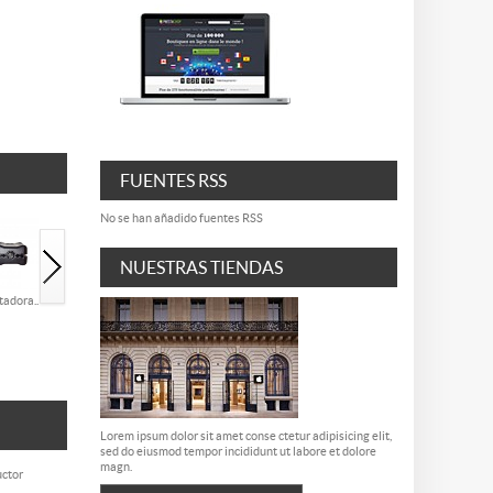
FUENTES RSS
No se han añadido fuentes RSS
NUESTRAS TIENDAS
adora...
Empalmadora...
Estuche...
Carpa de...
Peladora d
Lorem ipsum dolor sit amet conse ctetur adipisicing elit,
sed do eiusmod tempor incididunt ut labore et dolore
magn.
uctor