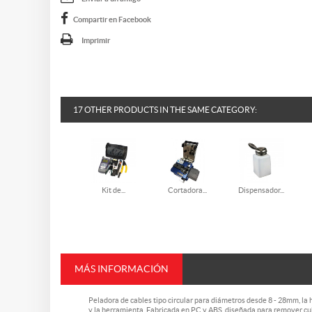
Compartir en Facebook
Imprimir
17 OTHER PRODUCTS IN THE SAME CATEGORY:
Kit de...
Cortadora...
Dispensador...
MÁS INFORMACIÓN
Peladora de cables tipo circular para diámetros desde 8 - 28mm, la 
y la herramienta. Fabricada en PC y ABS, diseñada para remover cubi